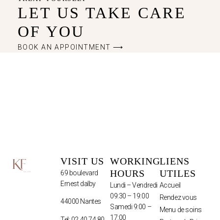
LET US TAKE CARE
OF YOU
BOOK AN APPOINTMENT ⟶
VISIT US
WORKING
LIENS
HOURS
UTILES
69 boulevard
Ernest dalby
Lundi – Vendredi
Accueil
09:30 – 19:00
Rendez vous
44000 Nantes
Samedi 9:00 –
Menu de soins
17:00
Tel: 02 40 74 80