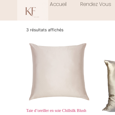
Accueil
/
Chillsilk
Accueil
/ Taie d'oreiller
Rendez Vous
Taie d'oreiller
3 résultats affichés
Taie d’oreiller en soie Chillsilk Blush