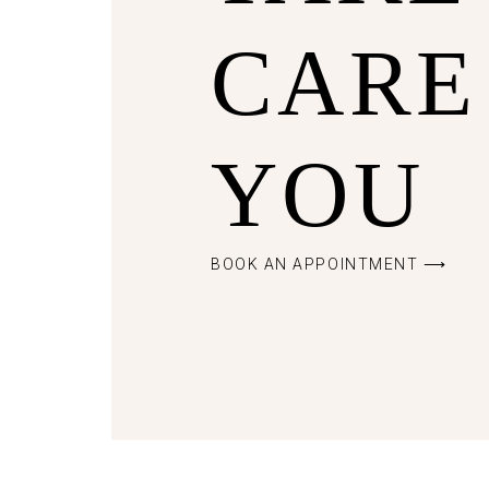
CARE
YOU
BOOK AN APPOINTMENT ⟶