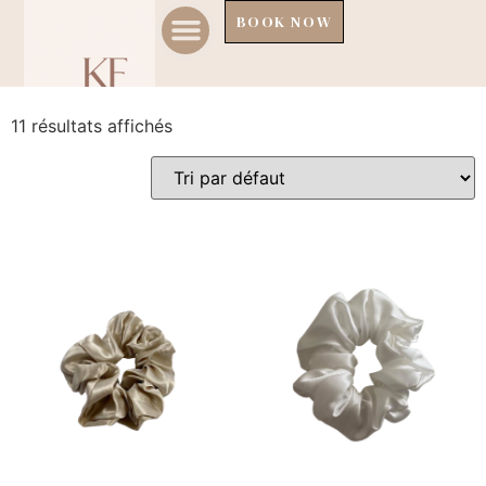
Accueil
/ Chillsilk
BOOK NOW
Chillsilk
RENDEZ VOUS
MENU DE SOINS
PROTOCOLE PRISE RDV
11 résultats affichés