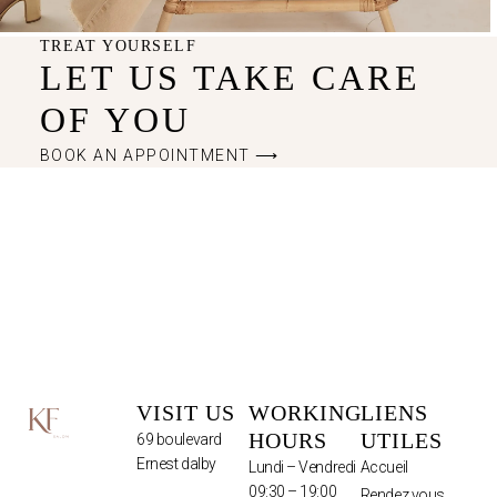
TREAT YOURSELF
LET US TAKE CARE
OF YOU
BOOK AN APPOINTMENT ⟶
VISIT US
WORKING
LIENS
HOURS
UTILES
69 boulevard
Ernest dalby
Lundi – Vendredi
Accueil
09:30 – 19:00
Rendez vous