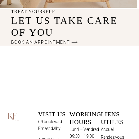
TREAT YOURSELF
LET US TAKE CARE
OF YOU
BOOK AN APPOINTMENT ⟶
VISIT US
WORKING
LIENS
HOURS
UTILES
69 boulevard
Ernest dalby
Lundi – Vendredi
Accueil
09:30 – 19:00
Rendez vous