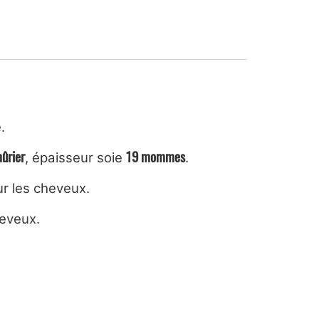
.
ûrier
19 mommes
, épaisseur soie
.
ur les cheveux.
heveux.