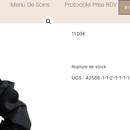
illsilk Noir
Menu De Soins
Protocole Prise RDV
B
Chouchou XL C
11.00
€
Rupture de stock
UGS :
42566-1-1-2-1-1-1-1-