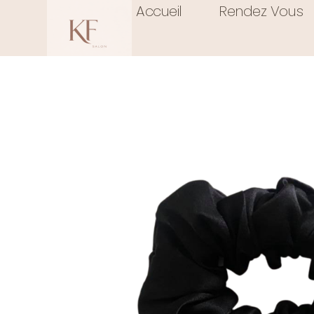
Accueil
/
Chillsilk
Accueil
/
Chouchou
Rendez Vous
/ Chouchou XL Ch