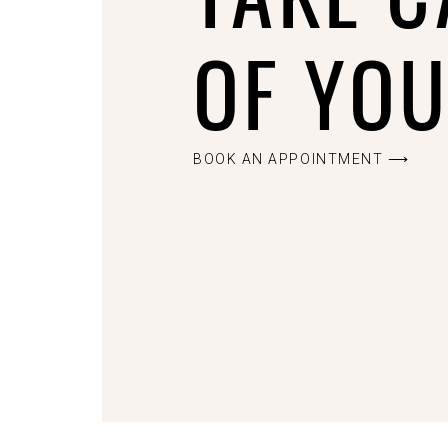
OF YO
BOOK AN APPOINTMENT ⟶