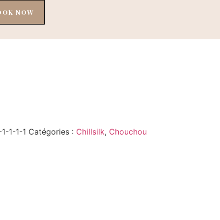
OOK NOW
hillsilk Noir
1-1-1-1
Catégories :
Chillsilk
,
Chouchou